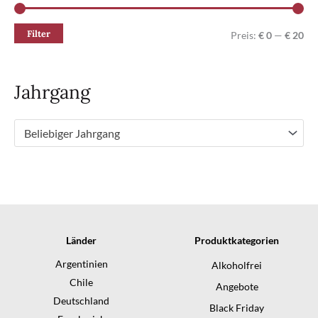
Filter
M
M
Preis:
€ 0
—
€ 20
i
a
n
x
Jahrgang
.
.
P
P
Beliebiger Jahrgang
r
r
e
e
i
i
s
s
Länder
Produktkategorien
Argentinien
Alkoholfrei
Chile
Angebote
Deutschland
Black Friday