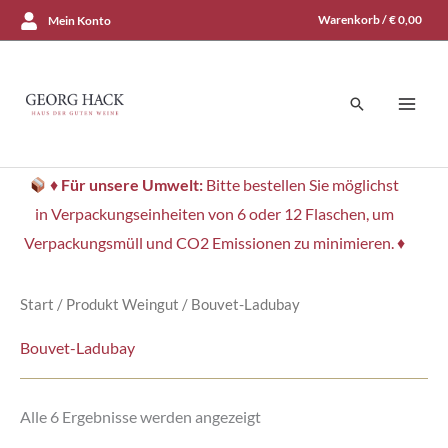
Zum
Warenkorb /
€
0,00
Mein Konto
Inhalt
springen
Suchen
♦
Für unsere Umwelt:
Bitte bestellen Sie möglichst
in Verpackungseinheiten von 6 oder 12 Flaschen, um
Verpackungsmüll und CO2 Emissionen zu minimieren. ♦
Start
/ Produkt Weingut / Bouvet-Ladubay
Bouvet-Ladubay
Nach
Alle 6 Ergebnisse werden angezeigt
Aktualität
sortiert