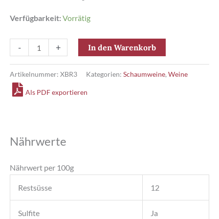
Verfügbarkeit:
Vorrätig
Bouvet
-
+
In den Warenkorb
Rosé
Brut
Artikelnummer:
XBR3
Kategorien:
Schaumweine
,
Weine
1851
Als PDF exportieren
0,375
l
Menge
Nährwerte
Nährwert per 100g
Restsüsse
12
Sulfite
Ja