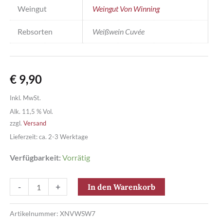
Weingut
Weingut Von Winning
Rebsorten
Weißwein Cuvée
€
9,90
Inkl. MwSt.
Alk. 11,5 % Vol.
zzgl.
Versand
Lieferzeit: ca. 2-3 Werktage
Verfügbarkeit:
Vorrätig
Von
-
+
In den Warenkorb
Winning
Secco
Artikelnummer:
XNVWSW7