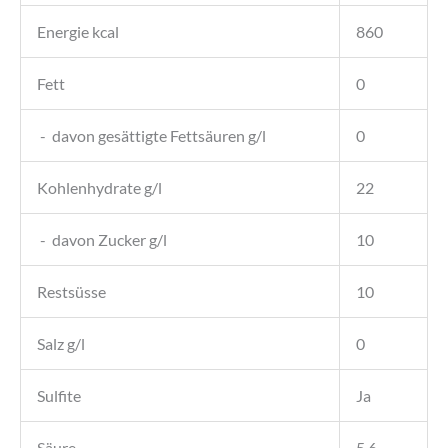
Energie kcal
860
Fett
0
- davon gesättigte Fettsäuren g/l
0
Kohlenhydrate g/l
22
- davon Zucker g/l
10
Restsüsse
10
Salz g/l
0
Sulfite
Ja
Säure
5,6