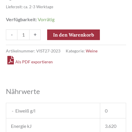
Lieferzeit: ca. 2-3 Werktage
Verfügbarkeit:
Vorrätig
TALO
-
+
In den Warenkorb
Primitivo
di
Artikelnummer:
VIST27-2023
Kategorie:
Weine
Manduria
Als PDF exportieren
DOP
Menge
Nährwerte
- Eiweiß g/l
0
Energie kJ
3.620