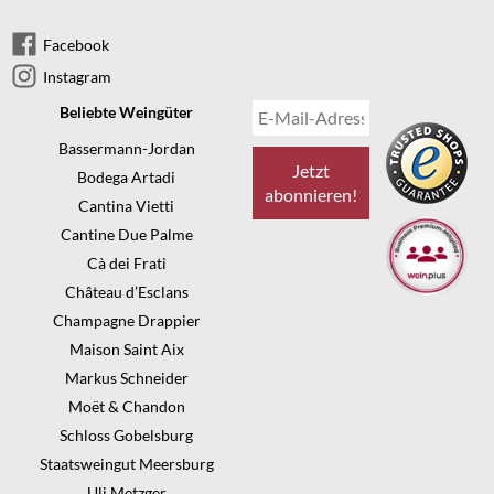
Facebook
Instagram
Beliebte Weingüter
Bassermann-Jordan
Bodega Artadi
Cantina Vietti
Cantine Due Palme
Cà dei Frati
Château d’Esclans
Champagne Drappier
Maison Saint Aix
Markus Schneider
Moët & Chandon
Schloss Gobelsburg
Staatsweingut Meersburg
Uli Metzger