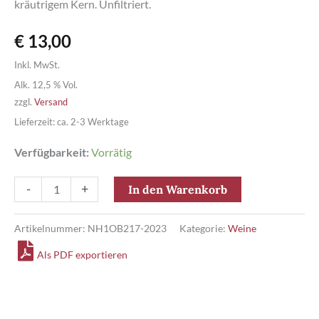
kräutrigem Kern. Unfiltriert.
€
13,00
Inkl. MwSt.
Alk. 12,5 % Vol.
zzgl.
Versand
Lieferzeit: ca. 2-3 Werktage
Verfügbarkeit:
Vorrätig
Bayerischer
-
+
In den Warenkorb
Bodensee
Spätburgunder
Artikelnummer:
NH1OB217-2023
Kategorie:
Weine
QW
Als PDF exportieren
trocken
Menge