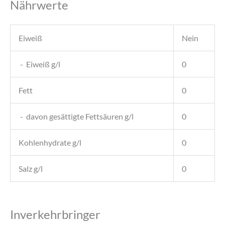
Nährwerte
Eiweiß
Nein
- Eiweiß g/l
0
Fett
0
- davon gesättigte Fettsäuren g/l
0
Kohlenhydrate g/l
0
Salz g/l
0
Inverkehrbringer