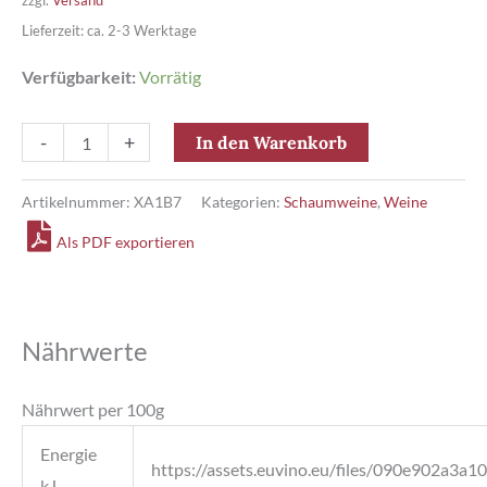
zzgl.
Versand
Lieferzeit: ca. 2-3 Werktage
Verfügbarkeit:
Vorrätig
Crémant
-
+
In den Warenkorb
de
Limoux
Artikelnummer:
XA1B7
Kategorien:
Schaumweine
,
Weine
Grande
Als PDF exportieren
Cuvée
1531
Brut
Nährwerte
Menge
Nährwert per 100g
Energie
https://assets.euvino.eu/files/090e902a
kJ