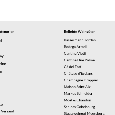
tegorien
Beliebte Weingüter
Bassermann-Jordan
ei
Bodega Artadi
Cantina Vietti
day
Cantine Due Palme
ine
Cà dei Frati
en
Château d’Esclans
Champagne Drappier
Maison Saint Aix
Markus Schneider
Moët & Chandon
to
Schloss Gobelsburg
 Versand
Staatsweingut Meersburg