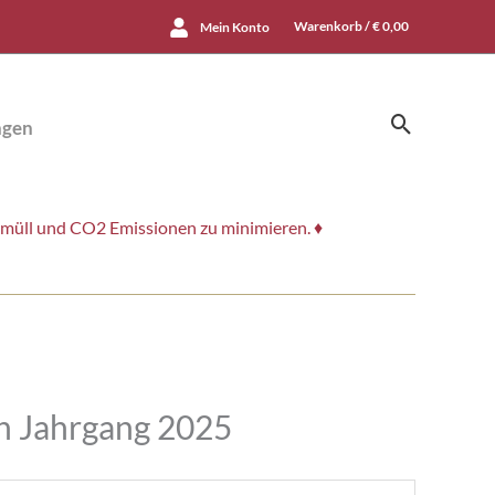
Warenkorb /
€
0,00
Mein Konto
Suchen
ngen
smüll und CO2 Emissionen zu minimieren. ♦
n Jahrgang 2025