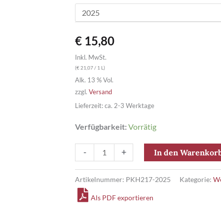
€
15,80
Inkl. MwSt.
(
€
21,07
/ 1 L)
Alk. 13 % Vol.
zzgl.
Versand
Lieferzeit: ca. 2-3 Werktage
Verfügbarkeit:
Vorrätig
Chardonnay
-
+
In den Warenkor
QW
tro.
Artikelnummer:
PKH217-2025
Kategorie:
We
Menge
Als PDF exportieren