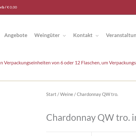
rb /
€
0,00
Angebote
Weingüter
Kontakt
Veranstaltu
t in Verpackungseinheiten von 6 oder 12 Flaschen, um Verpackung
Start
/
Weine
/ Chardonnay QW tro.
Chardonnay QW tro. i