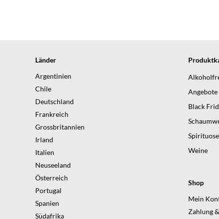
Länder
Produktka
Argentinien
Alkoholfr
Chile
Angebote
Deutschland
Black Fri
Frankreich
Schaumwe
Grossbritannien
Spirituos
Irland
Weine
Italien
Neuseeland
Österreich
Shop
Portugal
Mein Kon
Spanien
Zahlung &
Südafrika