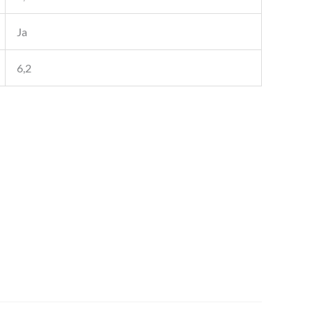
Ja
6,2