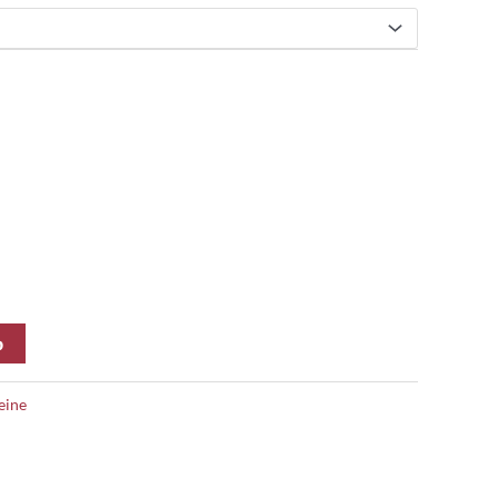
b
ine