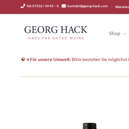
Zum
Tel: 07532 / 49 45 – 0
kontakt@georg-hack.com
|
Warenko
Inhalt
springen
Shop
♦
Für unsere Umwelt:
Bitte bestellen Sie möglichs