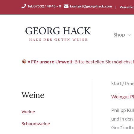
Zum
Tel: 07532 / 49 45 – 0
kontakt@georg-hack.com
|
Warenko
Inhalt
springen
Shop
♦
Für unsere Umwelt:
Bitte bestellen Sie möglichs
Start
/ Prod
Weine
Weingut P
Philipp Ku
Weine
und in den
Schaumweine
Großkarlba