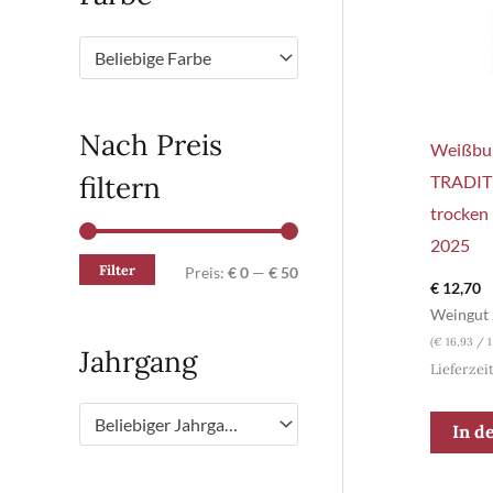
Beliebige Farbe
Nach Preis
Weißbu
filtern
TRADI
trocken
2025
Filter
M
M
Preis:
€ 0
—
€ 50
€
12,70
i
a
Weingut 
n
x
(
€
16,93
/ 1
Jahrgang
Lieferzei
.
.
P
P
Beliebiger Jahrgang
In d
r
r
e
e