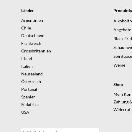
Länder
Produktka
Argentinien
Alkoholfr
Chile
Angebote
Deutschland
Black Fri
Frankreich
Schaumwe
Grossbritannien
Spirituos
Irland
Weine
Italien
Neuseeland
Österreich
Shop
Portugal
Mein Kon
Spanien
Zahlung &
Südafrika
Widerruf
USA