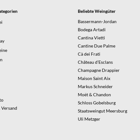
tegorien
Beliebte Weingüter
Bassermann-Jordan
ei
Bodega Artadi
Cantina Vietti
day
Cantine Due Palme
ine
Cà dei Frati
en
Château d’Esclans
Champagne Drappier
Maison Saint Aix
Markus Schneider
Moët & Chandon
to
Schloss Gobelsburg
 Versand
Staatsweingut Meersburg
Uli Metzger