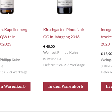
h. Kapellenberg
Kirschgarten Pinot Noir
Incog
 QW tr. in
GG in Jahrgang 2018
trocke
g 2023
2023
€
45,00
Weingut Philipp Kuhn
€
13,9
(
€
60,00
/ 1 L)
Philipp Kuhn
Weingu
Lieferzeit: ca. 2-3 Werktage
 L)
(
€
18,53
/
t: ca. 2-3 Werktage
Lieferz
en Warenkorb
In den Warenkorb
In