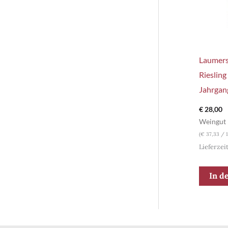
Laumers
Riesling
Jahrgan
€
28,00
Weingut 
(
€
37,33
/ 1
Lieferzei
In d