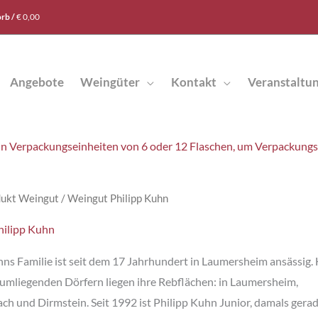
rb /
€
0,00
Angebote
Weingüter
Kontakt
Veranstaltu
t in Verpackungseinheiten von 6 oder 12 Flaschen, um Verpackung
ukt Weingut / Weingut Philipp Kuhn
hilipp Kuhn
hns Familie ist seit dem 17 Jahrhundert in Laumersheim ansässig. 
 umliegenden Dörfern liegen ihre Rebflächen: in Laumersheim,
ch und Dirmstein. Seit 1992 ist Philipp Kuhn Junior, damals gera