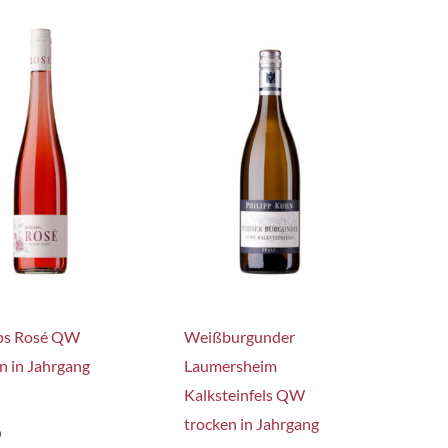
pps Rosé QW
Weißburgunder
n in Jahrgang
Laumersheim
Kalksteinfels QW
trocken in Jahrgang
0