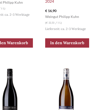
2024
t Philipp Kuhn
 1 L)
€
16,90
eit: ca. 2-3 Werktage
Weingut Philipp Kuhn
(
€
22,53
/ 1 L)
Lieferzeit: ca. 2-3 Werktage
 den Warenkorb
In den Warenkorb