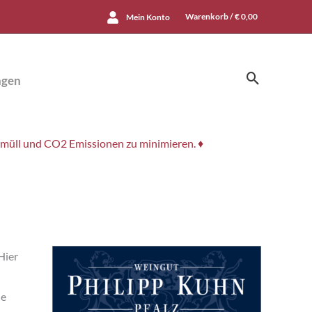
Warenkorb /
€
0,00
Mein Konto
Suchen
ngen
smüll und CO2 Emissionen zu minimieren. ♦
Hier
de