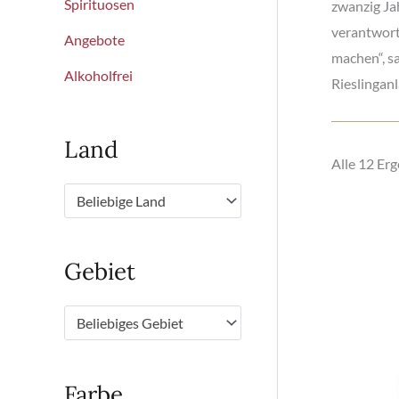
Spirituosen
zwanzig Jah
verantwort
Angebote
machen“, sa
Alkoholfrei
Rieslinganl
Land
Alle 12 Er
Beliebige Land
Gebiet
Beliebiges Gebiet
Farbe