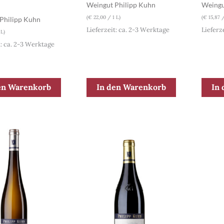
Weingut Philipp Kuhn
Weingu
(
€
22,00
/ 1 L)
(
€
15,87
/
Philipp Kuhn
Lieferzeit: ca. 2-3 Werktage
Lieferz
 L)
t: ca. 2-3 Werktage
en Warenkorb
In den Warenkorb
In