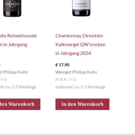
nito Rotweincuvée
Chardonnay Dirmstein
n in Jahrgang
Kalkmergel QW trocken
in Jahrgang 2024
0
€
17,90
t Philipp Kuhn
Weingut Philipp Kuhn
 1 L)
(
€
23,87
/ 1 L)
eit: ca. 2-3 Werktage
Lieferzeit: ca. 2-3 Werktage
 den Warenkorb
In den Warenkorb