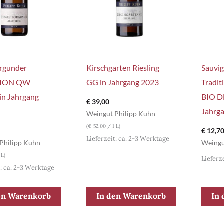
rgunder
Kirschgarten Riesling
Sauvig
TION QW
GG in Jahrgang 2023
Tradit
 in Jahrgang
BIO D
€
39,00
Jahrg
Weingut Philipp Kuhn
(
€
52,00
/ 1 L)
€
12,7
Lieferzeit: ca. 2-3 Werktage
Philipp Kuhn
Weingu
 L)
Lieferz
t: ca. 2-3 Werktage
en Warenkorb
In den Warenkorb
In