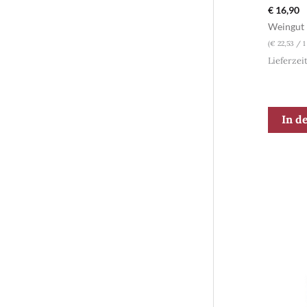
€
16,90
Weingut 
(
€
22,53
/ 1
Lieferzei
In d