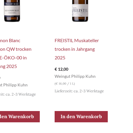
non Blanc
FREISTIL Muskateller
ion QW trocken
trocken in Jahrgang
E-ÖKO-00 in
2025
ang 2025
€
12,00
Weingut Philipp Kuhn
0
(
€
16,00
/ 1 L)
t Philipp Kuhn
Lieferzeit: ca. 2-3 Werktage
eit: ca. 2-3 Werktage
 den Warenkorb
In den Warenkorb