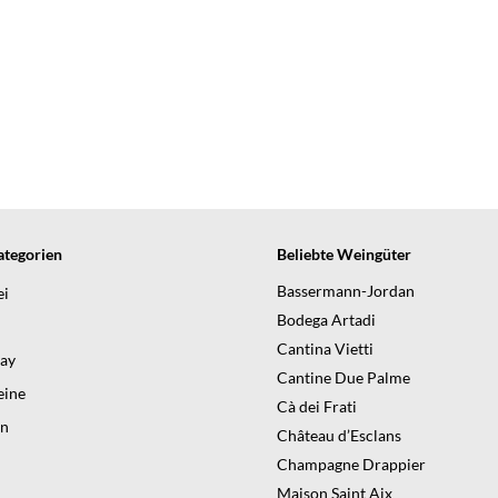
tegorien
Beliebte Weingüter
Bassermann-Jordan
ei
Bodega Artadi
Cantina Vietti
day
Cantine Due Palme
ine
Cà dei Frati
en
Château d’Esclans
Champagne Drappier
Maison Saint Aix