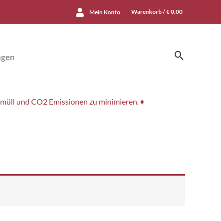
Warenkorb /
€
0,00
Mein Konto
Suchen
ngen
smüll und CO2 Emissionen zu minimieren. ♦