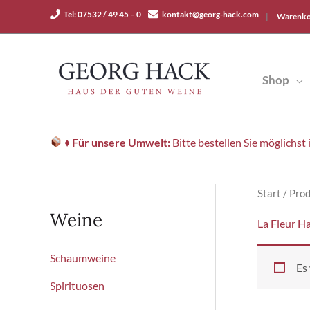
Zum
Tel: 07532 / 49 45 – 0
kontakt@georg-hack.com
|
Warenko
Inhalt
springen
Shop
♦
Für unsere Umwelt:
Bitte bestellen Sie möglichs
Start
/ Prod
Weine
La Fleur H
Schaumweine
Es
Spirituosen