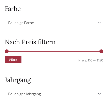
Farbe
Beliebige Farbe
Nach Preis filtern
Filter
M
M
Preis:
€ 0
—
€ 50
i
a
n
x
Jahrgang
.
.
P
P
Beliebiger Jahrgang
r
r
e
e