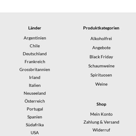
i
i
s
s
Länder
Produktkategorien
Argentinien
Alkoholfrei
Chile
Angebote
Deutschland
Black Friday
Frankreich
Schaumweine
Grossbritannien
Spirituosen
Irland
Weine
Italien
Neuseeland
Österreich
Shop
Portugal
Mein Konto
Spanien
Zahlung & Versand
Südafrika
Widerruf
USA