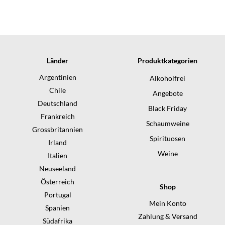
e
e
i
i
s
s
Länder
Produktkategorien
Argentinien
Alkoholfrei
Chile
Angebote
Deutschland
Black Friday
Frankreich
Schaumweine
Grossbritannien
Spirituosen
Irland
Weine
Italien
Neuseeland
Österreich
Shop
Portugal
Mein Konto
Spanien
Zahlung & Versand
Südafrika