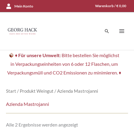
Zum
Warenkorb /
€
0,00
Mein Konto
Inhalt
springen
Suchen
♦
Für unsere Umwelt:
Bitte bestellen Sie möglichst
in Verpackungseinheiten von 6 oder 12 Flaschen, um
Verpackungsmüll und CO2 Emissionen zu minimieren. ♦
Start
/ Produkt Weingut / Azienda Mastrojanni
Azienda Mastrojanni
Nach
Alle 2 Ergebnisse werden angezeigt
Aktualität
sortiert