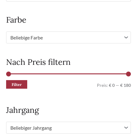
Farbe
Beliebige Farbe
Nach Preis filtern
Filter
M
M
Preis:
€ 0
—
€ 180
i
a
n
x
Jahrgang
.
.
P
P
Beliebiger Jahrgang
r
r