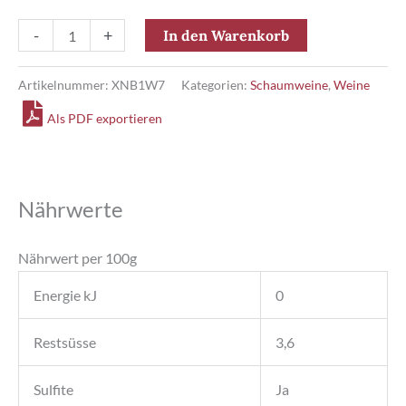
Von
-
+
In den Warenkorb
Buhl
Reserve
Artikelnummer:
XNB1W7
Kategorien:
Schaumweine
,
Weine
Brut
Als PDF exportieren
Menge
Nährwerte
Nährwert per 100g
Energie kJ
0
Restsüsse
3,6
Sulfite
Ja