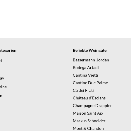
tegorien
Beliebte Weingüter
Bassermann-Jordan
ei
Bodega Artadi
Cantina Vietti
day
Cantine Due Palme
ine
Cà dei Frati
en
Château d’Esclans
Champagne Drappier
Maison Saint Aix
Markus Schneider
Moët & Chandon