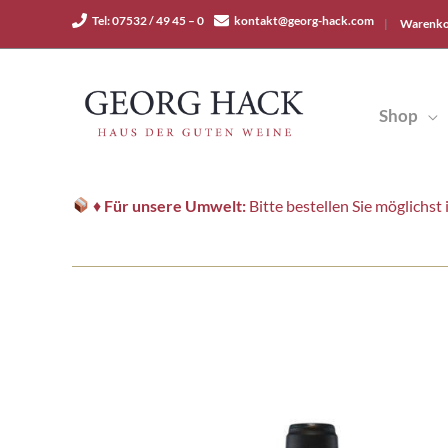
Zum
Tel: 07532 / 49 45 – 0
kontakt@georg-hack.com
|
Warenko
Inhalt
springen
Shop
♦
Für unsere Umwelt:
Bitte bestellen Sie möglichs