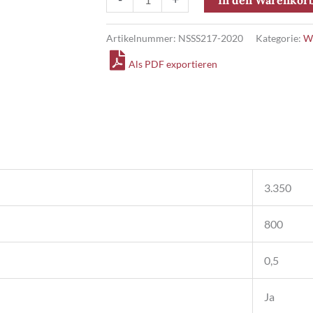
Rotweincuvée
QW
Artikelnummer:
NSSS217-2020
Kategorie:
W
trocken
Als PDF exportieren
Menge
3.350
800
0,5
Ja