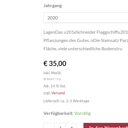
Jahrgang
LagenDas u201eSchneider Flaggschiffu201c
Pflanzungen des Gutes. nDie Steinsatz Parze
Fläche, viele unterschiedliche Bodenstru
€
35,00
Inkl. MwSt.
(
€
46,67
/ 1 L)
Alk. 14 % Vol.
zzgl.
Versand
Lieferzeit: ca. 2-3 Werktage
Verfügbarkeit:
Vorrätig
Steinsatz
-
+
In den Warenkor