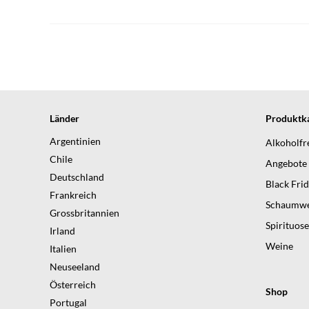
Länder
Produktka
Argentinien
Alkoholfr
Chile
Angebote
Deutschland
Black Fri
Frankreich
Schaumwe
Grossbritannien
Spirituos
Irland
Weine
Italien
Neuseeland
Österreich
Shop
Portugal