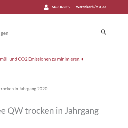
Warenkorb /
€
0,00
Mein Konto
Suchen
ngen
smüll und CO2 Emissionen zu minimieren. ♦
trocken in Jahrgang 2020
ée QW trocken in Jahrgang