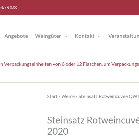
rb /
€
0,00
Angebote
Weingüter
Kontakt
Veranstaltu
t in Verpackungseinheiten von 6 oder 12 Flaschen, um Verpackung
Start
/
Weine
/ Steinsatz Rotweincuvée QW 
Steinsatz Rotweincuv
2020