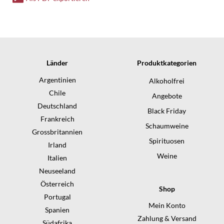
40%
Vol.Blended
Scotch
Menge
Länder
Produktkategorien
Argentinien
Alkoholfrei
Chile
Angebote
Deutschland
Black Friday
Frankreich
Schaumweine
Grossbritannien
Spirituosen
Irland
Weine
Italien
Neuseeland
Österreich
Shop
Portugal
Mein Konto
Spanien
Zahlung & Versand
Südafrika