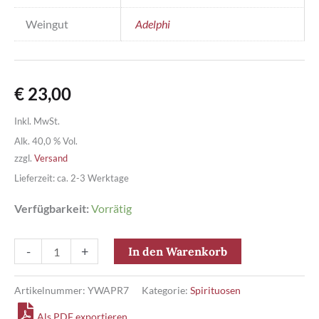
Weingut
Adelphi
€
23,00
Inkl. MwSt.
Alk. 40,0 % Vol.
zzgl.
Versand
Lieferzeit: ca. 2-3 Werktage
Verfügbarkeit:
Vorrätig
Privat
-
+
In den Warenkorb
Stock
Blended
Artikelnummer:
YWAPR7
Kategorie:
Spirituosen
Whisky
Als PDF exportieren