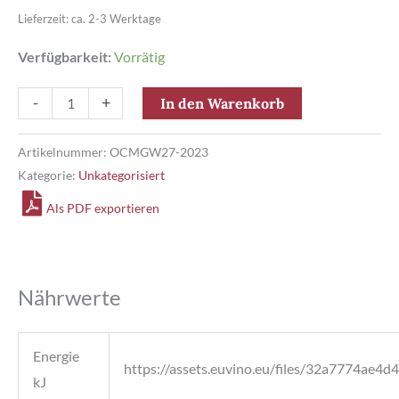
Lieferzeit: ca. 2-3 Werktage
Verfügbarkeit:
Vorrätig
Göttlesbrunn
-
+
In den Warenkorb
Weiß
Chardonnay
Artikelnummer:
OCMGW27-2023
Kategorie:
Unkategorisiert
Carnuntum
DAC
Als PDF exportieren
Menge
Nährwerte
Energie
https://assets.euvino.eu/files/32a7774a
kJ