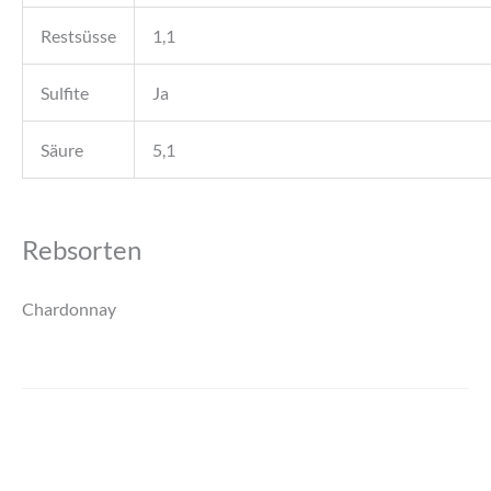
Restsüsse
1,1
Sulfite
Ja
Säure
5,1
Rebsorten
Chardonnay