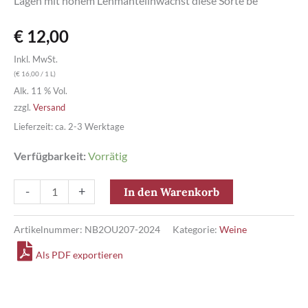
Lagen mit hohem Lehmanteilnwächst diese Sorte be
€
12,00
Inkl. MwSt.
(
€
16,00
/ 1 L)
Alk. 11 % Vol.
zzgl.
Versand
Lieferzeit: ca. 2-3 Werktage
Verfügbarkeit:
Vorrätig
Gelber
-
+
In den Warenkorb
Muskateller
QW
Artikelnummer:
NB2OU207-2024
Kategorie:
Weine
halbtrocken
Als PDF exportieren
Menge