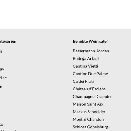
tegorien
Beliebte Weingüter
Bassermann-Jordan
ei
Bodega Artadi
Cantina Vietti
day
Cantine Due Palme
ine
Cà dei Frati
en
Château d’Esclans
Champagne Drappier
Maison Saint Aix
Markus Schneider
Moët & Chandon
to
Schloss Gobelsburg