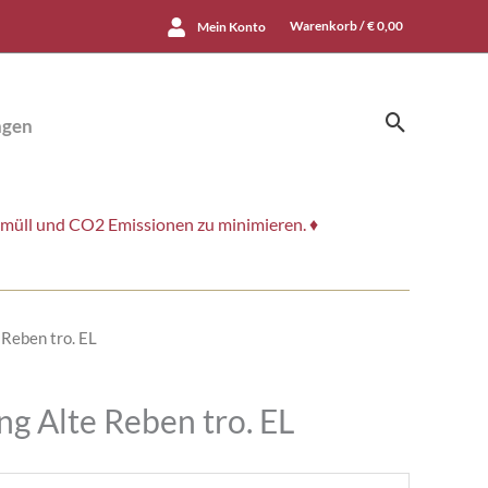
Warenkorb /
€
0,00
Mein Konto
Suchen
ngen
smüll und CO2 Emissionen zu minimieren. ♦
 Reben tro. EL
ng Alte Reben tro. EL