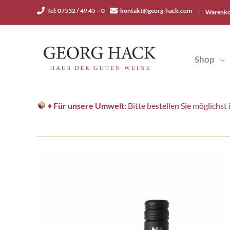
Zum
Tel: 07532 / 49 45 – 0
kontakt@georg-hack.com
|
Warenko
Inhalt
springen
Shop
♦
Für unsere Umwelt:
Bitte bestellen Sie möglichs