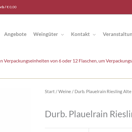
rb /
€
0,00
Angebote
Weingüter
Kontakt
Veranstaltu
t in Verpackungseinheiten von 6 oder 12 Flaschen, um Verpackung
Start
/
Weine
/ Durb. Plauelrain Riesling Alte
Durb. Plauelrain Riesli