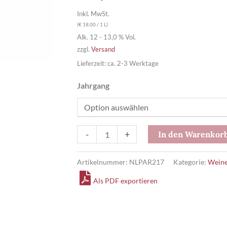
Inkl. MwSt.
(
€
18,00
/ 1 L)
Alk. 12 - 13,0 % Vol.
zzgl.
Versand
Lieferzeit: ca. 2-3 Werktage
Jahrgang
Durb.
-
+
In den Warenkor
Plauelrain
Riesling
Artikelnummer:
NLPAR217
Kategorie:
Wein
Alte
Als PDF exportieren
Reben
tro.
EL