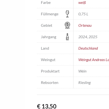
Farbe
weiß
Füllmenge
0,75 L
Gebiet
Ortenau
Jahrgang
2024, 2025
Land
Deutschland
Weingut
Weingut Andreas La
Produktart
Wein
Rebsorten
Riesling
€
13,50