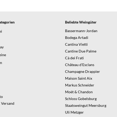
tegorien
Beliebte Weingüter
Bassermann-Jordan
ei
Bodega Artadi
Cantina Vietti
day
Cantine Due Palme
ine
Cà dei Frati
en
Château d’Esclans
Champagne Drappier
Maison Saint Aix
Markus Schneider
Moët & Chandon
to
Schloss Gobelsburg
 Versand
Staatsweingut Meersburg
Uli Metzger