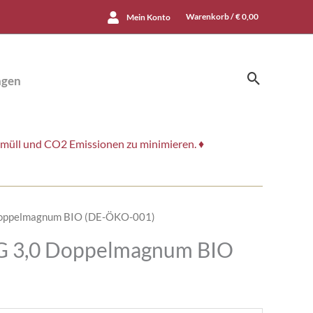
Warenkorb /
€
0,00
Mein Konto
Suchen
ngen
smüll und CO2 Emissionen zu minimieren. ♦
 Doppelmagnum BIO (DE-ÖKO-001)
CG 3,0 Doppelmagnum BIO