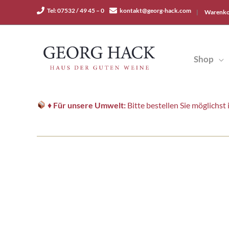
Zum
Tel: 07532 / 49 45 – 0
kontakt@georg-hack.com
|
Warenko
Inhalt
springen
Shop
♦
Für unsere Umwelt:
Bitte bestellen Sie möglichs