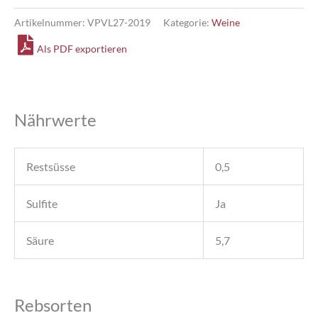
DOCG
Lazzarito
Artikelnummer:
VPVL27-2019
Kategorie:
Weine
Menge
Als PDF exportieren
Nährwerte
Restsüsse
0,5
Sulfite
Ja
Säure
5,7
Rebsorten