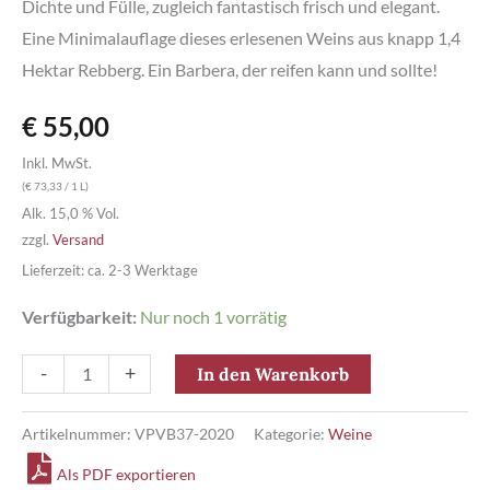
Dichte und Fülle, zugleich fantastisch frisch und elegant.
Eine Minimalauflage dieses erlesenen Weins aus knapp 1,4
Hektar Rebberg. Ein Barbera, der reifen kann und sollte!
€
55,00
Inkl. MwSt.
(
€
73,33
/ 1 L)
Alk. 15,0 % Vol.
zzgl.
Versand
Lieferzeit: ca. 2-3 Werktage
Verfügbarkeit:
Nur noch 1 vorrätig
Barbera
-
+
In den Warenkorb
d'
Alba
Artikelnummer:
VPVB37-2020
Kategorie:
Weine
DOC
Als PDF exportieren