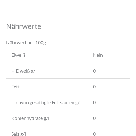
Scarrone
Vigna
Vecchia
Nährwerte
BIO
(DE-
Nährwert per 100g
ÖKO-
001)
Eiweiß
Nein
Menge
- Eiweiß g/l
0
Fett
0
- davon gesättigte Fettsäuren g/l
0
Kohlenhydrate g/l
0
Salz g/l
0