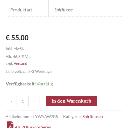
Produktart
Spirituose
€
55,00
Inkl. MwSt.
Alk. 46,8 % Vol.
zzgl.
Versand
Lieferzeit: ca. 2-3 Werktage
Verfügbarkeit:
Vorrätig
Ardnamurchan
-
+
In den Warenkorb
Highland
Single
Artikelnummer:
YWAAW7B5
Kategorie:
Spirituosen
Malt
Als PDF exportieren