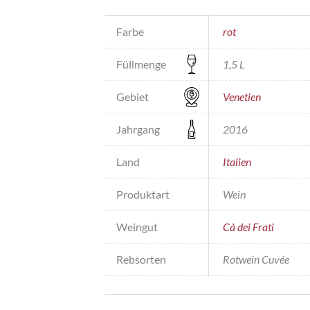
Farbe
rot
Füllmenge
1,5 L
Gebiet
Venetien
Jahrgang
2016
Land
Italien
Produktart
Wein
Weingut
Cà dei Frati
Rebsorten
Rotwein Cuvée