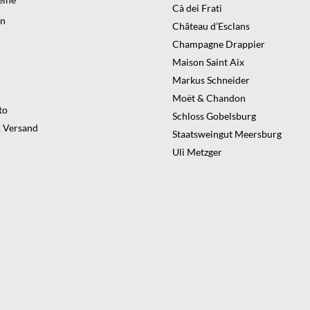
Cà dei Frati
en
Château d’Esclans
Champagne Drappier
Maison Saint Aix
Markus Schneider
Moët & Chandon
to
Schloss Gobelsburg
 Versand
Staatsweingut Meersburg
Uli Metzger