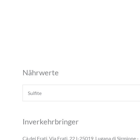
Nährwerte
Sulfite
Inverkehrbringer
Cà dei Frati, Via Frati, 22 I-25019, Lugana di Sirmione - 