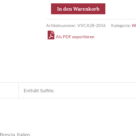
Amarone
In den Warenkorb
DOC
Pietro
Artikelnummer:
VVCA28-2016
Kategorie:
W
dal
Als PDF exportieren
Cero
1,5
l
MAGNUM
Menge
Enthält Sulfite.
Brescia, Italien