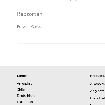
Rebsorten
Rotwein Cuvée
Länder
Produktka
Argentinien
Alkoholfr
Chile
Angebote
Deutschland
Black Fri
Frankreich
Schaumwe