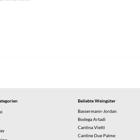
tegorien
Beliebte Weingüter
Bassermann-Jordan
ei
Bodega Artadi
Cantina Vietti
day
Cantine Due Palme
ine