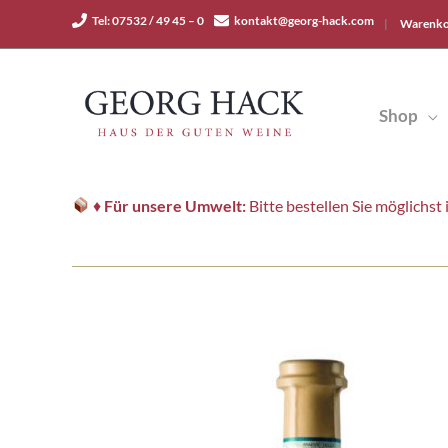
Zum
Tel: 07532 / 49 45 – 0
kontakt@georg-hack.com
|
Warenko
Inhalt
springen
Shop
♦
Für unsere Umwelt:
Bitte bestellen Sie möglichs