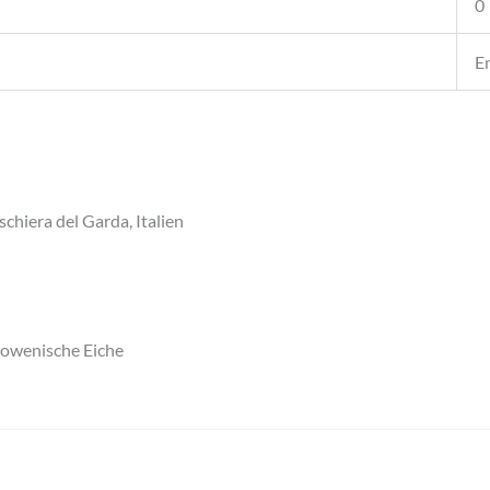
0
En
schiera del Garda, Italien
lowenische Eiche