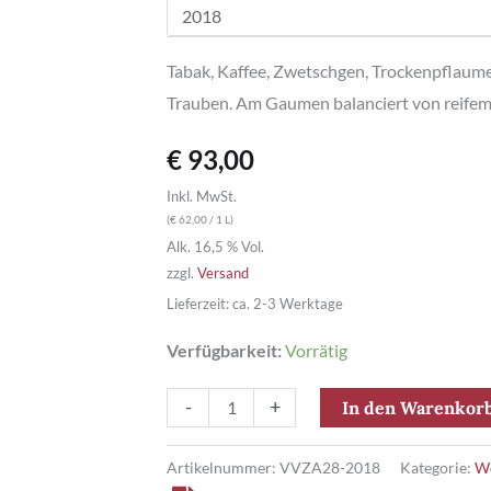
Tabak, Kaffee, Zwetschgen, Trockenpflaume
Trauben. Am Gaumen balanciert von reifem 
€
93,00
Inkl. MwSt.
(
€
62,00
/ 1 L)
Alk. 16,5 % Vol.
zzgl.
Versand
Lieferzeit: ca. 2-3 Werktage
Verfügbarkeit:
Vorrätig
Amarone
-
+
In den Warenkor
della
Valpolicella
Artikelnummer:
VVZA28-2018
Kategorie:
W