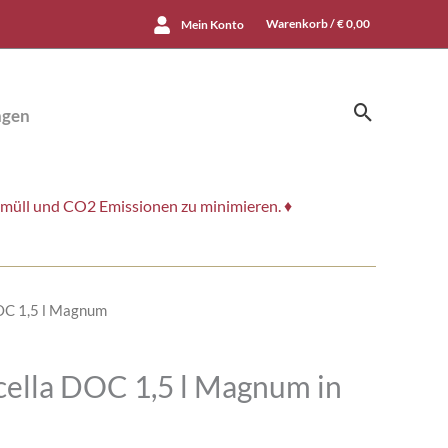
Warenkorb /
€
0,00
Mein Konto
Suchen
ngen
smüll und CO2 Emissionen zu minimieren. ♦
DOC 1,5 l Magnum
cella DOC 1,5 l Magnum in