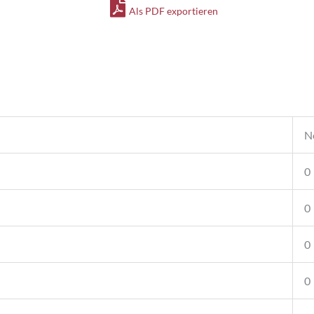
DOC
Als PDF exportieren
1,5
l
Magnum
Menge
N
0
0
0
0