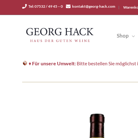
Zum
Tel: 07532 / 49 45 – 0
kontakt@georg-hack.com
|
Warenko
Inhalt
springen
Shop
♦
Für unsere Umwelt:
Bitte bestellen Sie möglichs