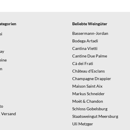
tegorien
Beliebte Weingüter
Bassermann-Jordan
ei
Bodega Artadi
Cantina Vietti
day
Cantine Due Palme
ine
Cà dei Frati
en
Château d’Esclans
Champagne Drappier
Maison Saint Aix
Markus Schneider
Moët & Chandon
to
Schloss Gobelsburg
 Versand
Staatsweingut Meersburg
Uli Metzger