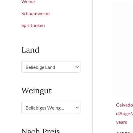
Weine
Schaumweine
Spirituosen
Land
Beliebige Land
Weingut
Calvad
Beliebiges Weingut
d’Auge V
years
Nach Preis