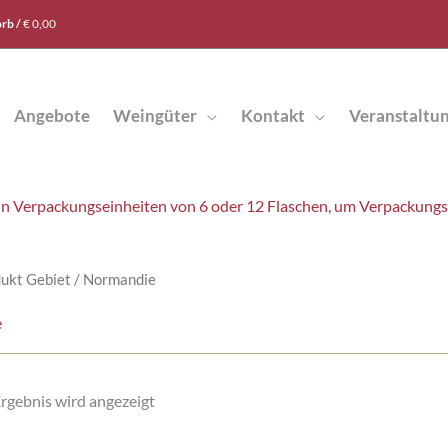
rb /
€
0,00
Angebote
Weingüter
Kontakt
Veranstaltu
t in Verpackungseinheiten von 6 oder 12 Flaschen, um Verpackung
dukt Gebiet / Normandie
e
Ergebnis wird angezeigt