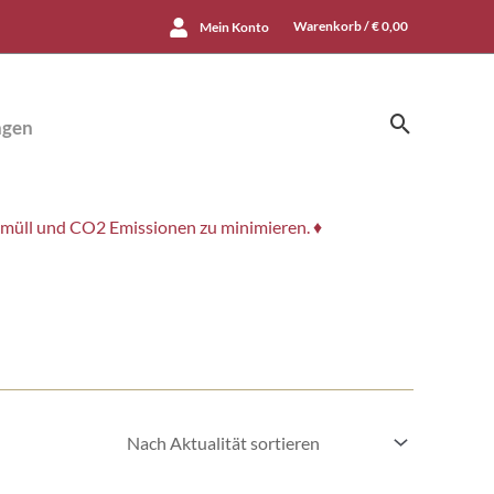
Warenkorb /
€
0,00
Mein Konto
Suchen
ngen
smüll und CO2 Emissionen zu minimieren. ♦