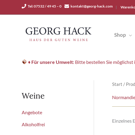
Zum
Tel: 07532 / 49 45 – 0
kontakt@georg-hack.com
|
Warenko
Inhalt
springen
Shop
♦
Für unsere Umwelt:
Bitte bestellen Sie möglichs
Start
/ Pro
Weine
Normandi
Angebote
Einzelnes 
Alkoholfrei