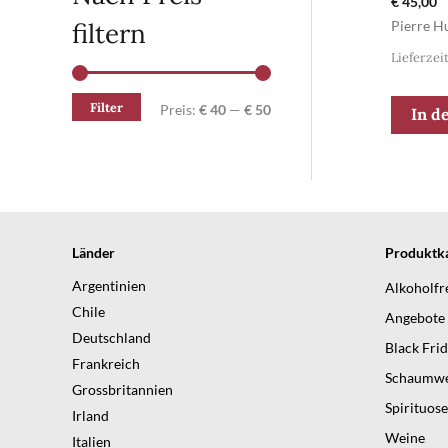
€
45,00
filtern
Pierre H
Lieferzei
Filter
M
M
Preis:
€ 40
—
€ 50
In d
i
a
n
x
.
.
P
P
Länder
Produktka
r
r
Argentinien
Alkoholfr
e
e
Chile
Angebote
Deutschland
i
i
Black Fri
Frankreich
s
s
Schaumwe
Grossbritannien
Spirituos
Irland
Weine
Italien