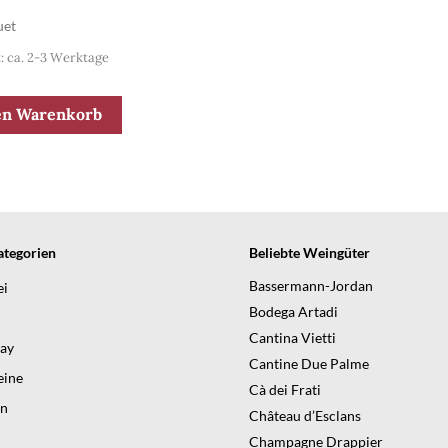
uet
t: ca. 2-3 Werktage
en Warenkorb
tegorien
Beliebte Weingüter
Bassermann-Jordan
ei
Bodega Artadi
Cantina Vietti
day
Cantine Due Palme
ine
Cà dei Frati
en
Château d’Esclans
Champagne Drappier