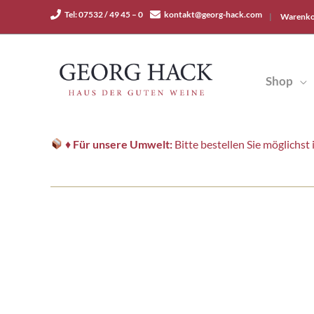
Zum
Tel: 07532 / 49 45 – 0
kontakt@georg-hack.com
|
Warenko
Inhalt
springen
Shop
♦
Für unsere Umwelt:
Bitte bestellen Sie möglichs