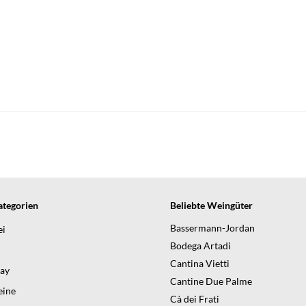
tegorien
Beliebte Weingüter
Bassermann-Jordan
ei
Bodega Artadi
Cantina Vietti
day
Cantine Due Palme
ine
Cà dei Frati