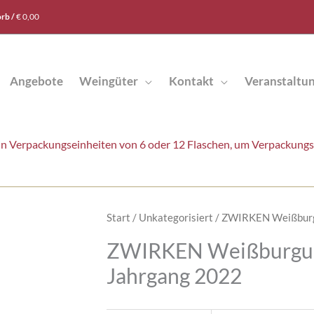
rb /
€
0,00
Angebote
Weingüter
Kontakt
Veranstaltu
t in Verpackungseinheiten von 6 oder 12 Flaschen, um Verpackung
Start
/
Unkategorisiert
/ ZWIRKEN Weißburg
ZWIRKEN Weißburgun
Jahrgang 2022