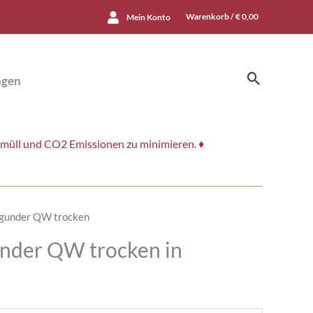
Warenkorb /
€
0,00
Mein Konto
Suchen
ngen
smüll und CO2 Emissionen zu minimieren. ♦
under QW trocken
der QW trocken in