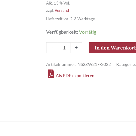
Alk. 13 % Vol.
zzgl.
Versand
Lieferzeit: ca. 2-3 Werktage
Verfügbarkeit:
Vorrätig
ZWIRKEN
-
+
In den Warenkor
Weißburgunder
QW
Artikelnummer:
NS2ZW217-2022
Kategorie
trocken
Als PDF exportieren
Menge