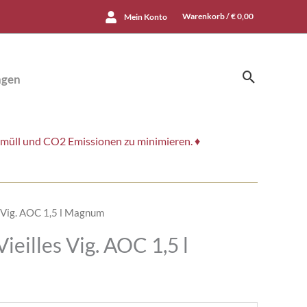
Warenkorb /
€
0,00
Mein Konto
Suchen
ngen
smüll und CO2 Emissionen zu minimieren. ♦
s Vig. AOC 1,5 l Magnum
eilles Vig. AOC 1,5 l