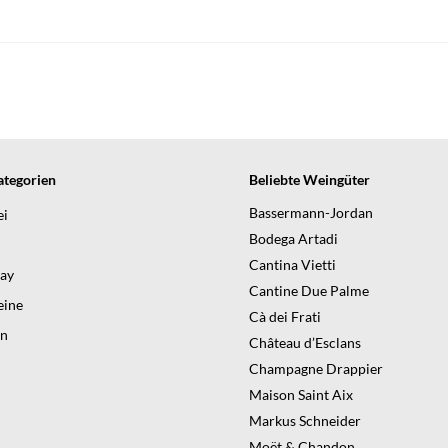
tegorien
Beliebte Weingüter
Bassermann-Jordan
ei
Bodega Artadi
Cantina Vietti
day
Cantine Due Palme
ine
Cà dei Frati
en
Château d’Esclans
Champagne Drappier
Maison Saint Aix
Markus Schneider
Moët & Chandon