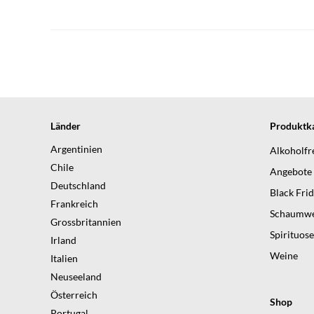
Länder
Produktka
Argentinien
Alkoholfr
Chile
Angebote
Deutschland
Black Fri
Frankreich
Schaumwe
Grossbritannien
Spirituos
Irland
Weine
Italien
Neuseeland
Österreich
Shop
Portugal