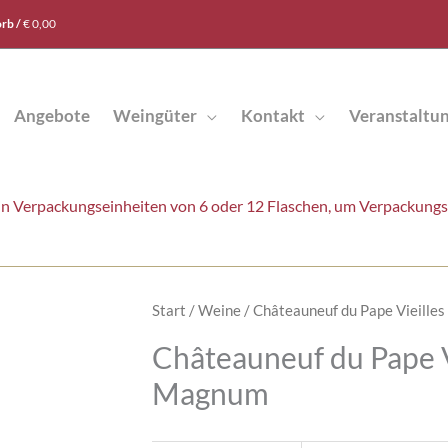
rb /
€
0,00
Angebote
Weingüter
Kontakt
Veranstaltu
t in Verpackungseinheiten von 6 oder 12 Flaschen, um Verpackung
Start
/
Weine
/ Châteauneuf du Pape Vieille
Châteauneuf du Pape Vi
Magnum