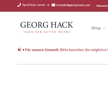
Zum
Tel: 07532 / 49 45 – 0
kontakt@georg-hack.com
|
Warenko
Inhalt
springen
Shop
♦
Für unsere Umwelt:
Bitte bestellen Sie möglichs