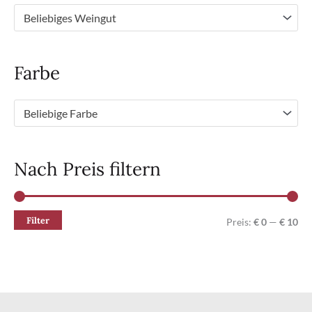
Beliebiges Weingut
Farbe
Beliebige Farbe
Nach Preis filtern
Filter
M
M
Preis:
€ 0
—
€ 10
i
a
n
x
.
.