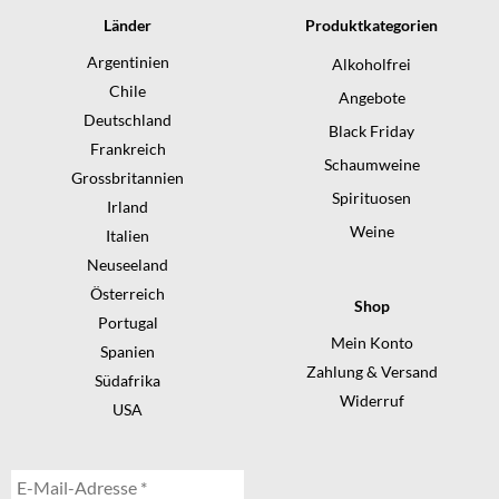
P
P
Länder
Produktkategorien
r
r
Argentinien
Alkoholfrei
e
e
Chile
Angebote
i
i
Deutschland
Black Friday
Frankreich
s
s
Schaumweine
Grossbritannien
Spirituosen
Irland
Weine
Italien
Neuseeland
Österreich
Shop
Portugal
Mein Konto
Spanien
Zahlung & Versand
Südafrika
Widerruf
USA